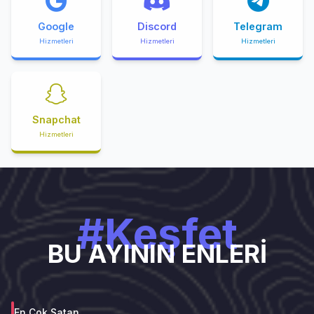
Google
Discord
Telegram
Hizmetleri
Hizmetleri
Hizmetleri
Snapchat
Hizmetleri
#Keşfet
BU AYININ ENLERİ
En Çok Satan