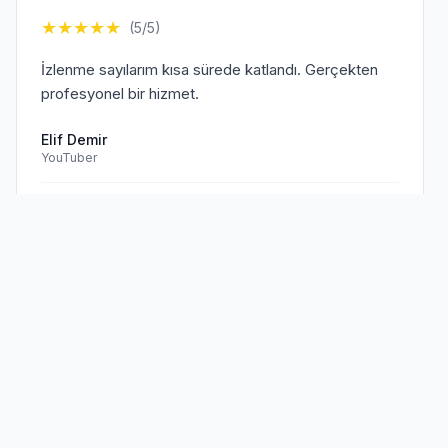
★
★
★
★
★
(5/5)
İzlenme sayılarım kısa sürede katlandı. Gerçekten
profesyonel bir hizmet.
Elif Demir
YouTuber
Doğrulanmış Müşteri
Sen de
memnun müşterilerimize
★
★
★
★
★
(5/5)
katıl!
TikTok hesabım için aldığım hizmet beklentilerimi
aştı. Kesinlikle tavsiye ederim.
Mehmet Kaya
TikTok Creator